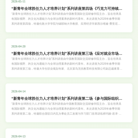
2026-05-11
“新青年全球胜任力人才培养计划”系列讲座第四场《巧克力可持续的
消费与生产：经济学家的变革力量》
“新青年全球胜任力人才培养计划”系列讲座由中国教育国际交流研修学院主办，旨在培养具
有国际视野、跨文化沟通能力与全球治理素养的新时代青年。本次讲座为2026年春季学期
系列讲座第四场，特邀伦敦大学学院与锡耶纳大学教授、应用经济学家西尔维娅·费里尼
（Silvia Ferrini）女士担任主讲，旨在帮助学生用经济学方法理解绿色价值，收获跨学科思
维，提升对可持续议题的认知与实践能力。具体安排如下：
2026-04-20
“新青年全球胜任力人才培养计划”系列讲座第三场《应对就业市场变
化：大学生如何以学习力和适应力赢得未来》
“新青年全球胜任力人才培养计划”系列讲座由中国教育国际交流研修学院主办，旨在培养具
有国际视野、跨文化沟通能力与全球治理素养的新时代青年。本次讲座为2026年春季学期
系列讲座第三场，特邀大学生职业规划专家、北京菜鸟无忧教育科技有限公司副总裁蒋青山
先生担任主讲，旨在帮助学生清晰未来竞争核心，获得能力提升的实用行动清单。具体安排
如下：一、讲座主题：《应对就业市场变化：大学生如何以学习力和适应力赢得未来》二、
主讲嘉宾蒋青山，大学生职业规划专家，北京菜鸟无忧教育科技有限公司副总裁。曾任中国
企业招聘指数数据编辑中心副主任，参与全国就业市场数据研究与分析工作。受聘为华北电
2026-04-14
力大学、北京工业大学、河南工程学院等
“新青年全球胜任力人才培养计划”系列讲座第二场《参与国际组织：
当代大学生必备的核心能力与素养》
“新青年全球胜任力人才培养计划”系列讲座由中国教育国际交流研修学院主办，旨在培养具
有国际视野、跨文化沟通能力与全球治理素养的新时代青年。本次讲座为2026年春季学期
系列讲座第二场，特邀联合国驻日内瓦办事处员工发展与学习部门首席训练师玛丽-若泽·阿
斯特-德穆兰女士担任主讲，旨在帮助学生了解国际组织用人标准，掌握复杂问题实战思
维，构建跨文化核心竞争力。具体安排如下：
2026-04-13