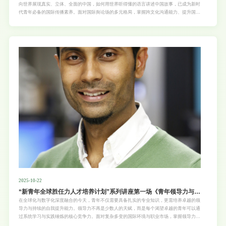
向世界展现真实、立体、全面的中国，如何用世界听得懂的语言讲述中国故事，已成为新时
代青年必备的国际传播素养。面对国际舆论场的多元格局，掌握跨文化沟通能力、提升国际
传播效能，不仅是传媒从业者的专业追求，更是每一位有志青年向世界展现中国文化自信、
促进文明对话的时代责任。“走向世界的新青年”系列讲座2025年秋季学期第四场特邀中国知
名公共外交家、高级记者余熙先生，带来主题为“向世界讲述中国故事——一个中国记者的
声音究竟可以传多远” 的深度分享。余熙先生将结合其三十余年行走世界八十多国的公共外
交实践，与大家共同探讨中国声音的
2025-10-22
“新青年全球胜任力人才培养计划”系列讲座第一场《青年领导力与自
我提升课——塑造未来领袖》
在全球化与数字化深度融合的今天，青年不仅需要具备扎实的专业知识，更需培养卓越的领
导力与持续的自我提升能力。领导力不再是少数人的天赋，而是每个渴望卓越的青年可以通
过系统学习与实践锤炼的核心竞争力。面对复杂多变的国际环境与职业市场，掌握领导力思
维、提升人际协作能力、构建个人成长体系，已成为青年迈向国际舞台、实现自我价值的关