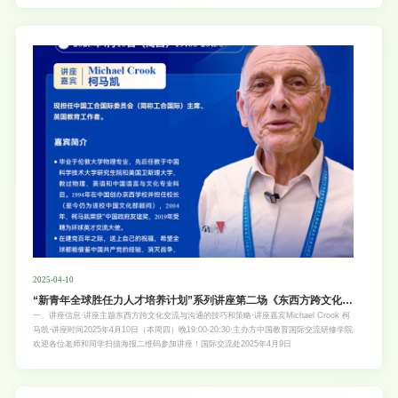
键路径。“走向世界的新青年”系列讲座2025年秋季学期首场特邀英国著名学者、知名大学教
授赫拉尔·艾哈迈德（Helal Ahmed），带来主题为“青年领导力与自我提升课——塑造未来
领袖”的精彩分享。赫拉尔教授将结合其多年在领导力实践、人际交往与敏捷项目管理方面
的教学与研究经验，系统
2025-04-10
“新青年全球胜任力人才培养计划”系列讲座第二场《东西方跨文化交
流与沟通的技巧和策略》
一、讲座信息·讲座主题东西方跨文化交流与沟通的技巧和策略·讲座嘉宾Michael Crook 柯
马凯·讲座时间2025年4月10日（本周四）晚19:00-20:30·主办方中国教育国际交流研修学院
欢迎各位老师和同学扫描海报二维码参加讲座！国际交流处2025年4月9日