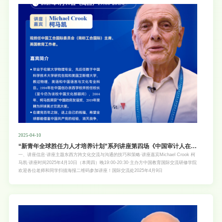
2025-04-10
“新青年全球胜任力人才培养计划”系列讲座第四场《中国审计人在联
合国——对青年学生职业规划的一些启示》
一、讲座信息·讲座主题东西方跨文化交流与沟通的技巧和策略·讲座嘉宾Michael Crook 柯
马凯·讲座时间2025年4月10日（本周四）晚19:00-20:30·主办方中国教育国际交流研修学院
欢迎各位老师和同学扫描海报二维码参加讲座！国际交流处2025年4月9日