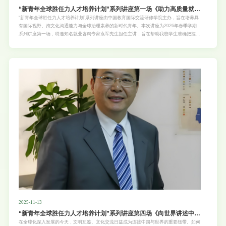
“新青年全球胜任力人才培养计划”系列讲座第一场《助力高质量就
业，大学生就业的12条出路》
“新青年全球胜任力人才培养计划”系列讲座由中国教育国际交流研修学院主办，旨在培养具
有国际视野、跨文化沟通能力与全球治理素养的新时代青年。本次讲座为2026年春季学期
系列讲座第一场，特邀知名就业咨询专家袁军先生担任主讲，旨在帮助我校学生准确把握就
业形势，系统了解高质量就业的主要路径与实用方法，提升求职竞争力与职业发展能力。具
体安排如下：一、讲座主题：《助力高质量就业，大学生就业的12条出路》二、主讲嘉宾
袁军，知名就业咨询与职场发展专家，北京菜鸟无忧教育科技有限公司董事长，全平台粉丝
超1800万新媒体博主，北京大学特邀讲师，现任中国国际科技促进会企业人才工作委员会
副主任、秘书长兼理事。三、讲座内容
2025-11-13
“新青年全球胜任力人才培养计划”系列讲座第四场《向世界讲述中国
故事——一个中国记者的声音究竟可以传多远》
在全球化深入发展的今天，文明互鉴、文化交流日益成为连接中国与世界的重要纽带。如何