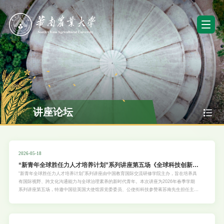
讲座论坛
2026-05-18
“新青年全球胜任力人才培养计划”系列讲座第五场《全球科技创新合
作与国际竞争视角下的青年发展新机遇》
“新青年全球胜任力人才培养计划”系列讲座由中国教育国际交流研修学院主办，旨在培养具
有国际视野、跨文化沟通能力与全球治理素养的新时代青年。本次讲座为2026年春季学期
系列讲座第五场，特邀中国驻英国大使馆原党委委员、公使衔科技参赞蒋苏南先生担任主
讲，旨在帮助学生理解国际科技合作与竞争的真实规则，明晰个人发展路径，将自身成长与
国家战略需求相结合。具体安排如下：