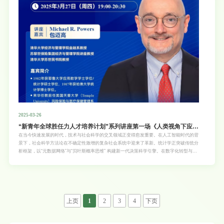
2025-03-26
“新青年全球胜任力人才培养计划”系列讲座第一场《人类视角下应用
人工智能（机器学习）对经济和社会政策制定中的问题统计分析》
在当今快速发展的时代，技术与社会科学的交叉领域正变得愈发重要。在人工智能时代的背
景下，社会科学方法论在不确定性激增的复杂社会系统中迎来了革新。统计学正突破传统分
析框架，以“元数据网络”与“贝叶斯概率思维” 构建新一代决策科学引擎。在数字化转型与智
能治理深度融合的今天，统计学正以革命性的姿态重塑社会科学研究的底层逻辑。同学们，
全球胜任力的培养已成为当今教育的重要目标，而这场讲座将助力你们拓宽国际视野，提升
跨文化沟通能力以及分析全球事务的能力，更好地适应全球化发展的需求。“走向世界的新
青年”系列讲座第一场特邀清华大学经济与管理学院金融系教授、苏黎世保险集团经济与管
理学院讲座教授、清华大学苏世民书院教授包迈高（Michael R. Powers），他将深入探讨
如何利用人工智能，通过统计学的方法来分析经济和社会政策制定中的复杂问题，帮助同学
上页
1
2
3
4
下页
们更好地理解和应对经济与社会领域的挑战。对于学生而言，这是一个了解先进统计方法和
人工智能在现实政策场景中应用的绝佳机会，有助于为未来在国际舞台上的学习和研究做好
准备，增强自身在全球事务中的实践能力。欢迎各位老师和同学扫描海报二维码参加讲座！