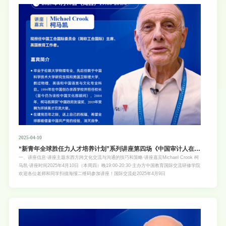
2025-04-10
“新青年全球胜任力人才培养计划”系列讲座第四场《中国审计人在联
合国——对青年学生职业规划的一些启示》
一、讲座信息·讲座主题东西方跨文化交流与沟通的技巧和策略·讲座嘉宾Michael Crook 柯
马凯·讲座时间2025年4月10日（本周四）晚19:00-20:30·主办方中国教育国际交流研修学院
欢迎各位老师和同学扫描海报二维码参加讲座！国际交流处2025年4月9日