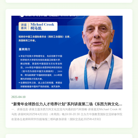
键路径。“走向世界的新青年”系列讲座2025年秋季学期首场特邀英国著名学者、知名大学教
授赫拉尔·艾哈迈德（Helal Ahmed），带来主题为“青年领导力与自我提升课——塑造未来
领袖”的精彩分享。赫拉尔教授将结合其多年在领导力实践、人际交往与敏捷项目管理方面
的教学与研究经验，系统
2025-04-10
“新青年全球胜任力人才培养计划”系列讲座第二场《东西方跨文化交
流与沟通的技巧和策略》
一、讲座信息·讲座主题东西方跨文化交流与沟通的技巧和策略·讲座嘉宾Michael Crook 柯
马凯·讲座时间2025年4月10日（本周四）晚19:00-20:30·主办方中国教育国际交流研修学院
欢迎各位老师和同学扫描海报二维码参加讲座！国际交流处2025年4月9日