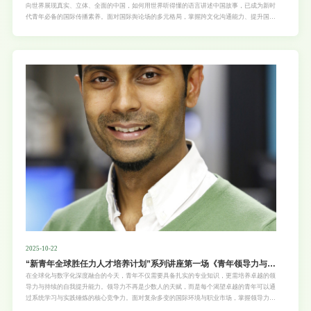
向世界展现真实、立体、全面的中国，如何用世界听得懂的语言讲述中国故事，已成为新时
代青年必备的国际传播素养。面对国际舆论场的多元格局，掌握跨文化沟通能力、提升国际
传播效能，不仅是传媒从业者的专业追求，更是每一位有志青年向世界展现中国文化自信、
促进文明对话的时代责任。“走向世界的新青年”系列讲座2025年秋季学期第四场特邀中国知
名公共外交家、高级记者余熙先生，带来主题为“向世界讲述中国故事——一个中国记者的
声音究竟可以传多远” 的深度分享。余熙先生将结合其三十余年行走世界八十多国的公共外
交实践，与大家共同探讨中国声音的
2025-10-22
“新青年全球胜任力人才培养计划”系列讲座第一场《青年领导力与自
我提升课——塑造未来领袖》
在全球化与数字化深度融合的今天，青年不仅需要具备扎实的专业知识，更需培养卓越的领
导力与持续的自我提升能力。领导力不再是少数人的天赋，而是每个渴望卓越的青年可以通
过系统学习与实践锤炼的核心竞争力。面对复杂多变的国际环境与职业市场，掌握领导力思
维、提升人际协作能力、构建个人成长体系，已成为青年迈向国际舞台、实现自我价值的关