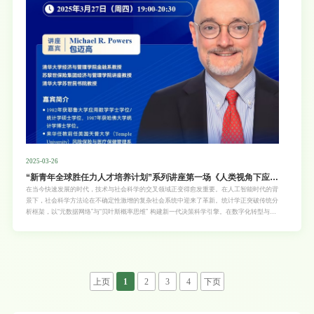
2025-03-26
“新青年全球胜任力人才培养计划”系列讲座第一场《人类视角下应用
人工智能（机器学习）对经济和社会政策制定中的问题统计分析》
在当今快速发展的时代，技术与社会科学的交叉领域正变得愈发重要。在人工智能时代的背
景下，社会科学方法论在不确定性激增的复杂社会系统中迎来了革新。统计学正突破传统分
析框架，以“元数据网络”与“贝叶斯概率思维” 构建新一代决策科学引擎。在数字化转型与智
能治理深度融合的今天，统计学正以革命性的姿态重塑社会科学研究的底层逻辑。同学们，
全球胜任力的培养已成为当今教育的重要目标，而这场讲座将助力你们拓宽国际视野，提升
跨文化沟通能力以及分析全球事务的能力，更好地适应全球化发展的需求。“走向世界的新
青年”系列讲座第一场特邀清华大学经济与管理学院金融系教授、苏黎世保险集团经济与管
理学院讲座教授、清华大学苏世民书院教授包迈高（Michael R. Powers），他将深入探讨
如何利用人工智能，通过统计学的方法来分析经济和社会政策制定中的复杂问题，帮助同学
上页
1
2
3
4
下页
们更好地理解和应对经济与社会领域的挑战。对于学生而言，这是一个了解先进统计方法和
人工智能在现实政策场景中应用的绝佳机会，有助于为未来在国际舞台上的学习和研究做好
准备，增强自身在全球事务中的实践能力。欢迎各位老师和同学扫描海报二维码参加讲座！