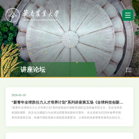
讲座论坛
2026-05-18
“新青年全球胜任力人才培养计划”系列讲座第五场《全球科技创新合
作与国际竞争视角下的青年发展新机遇》
“新青年全球胜任力人才培养计划”系列讲座由中国教育国际交流研修学院主办，旨在培养具
有国际视野、跨文化沟通能力与全球治理素养的新时代青年。本次讲座为2026年春季学期
系列讲座第五场，特邀中国驻英国大使馆原党委委员、公使衔科技参赞蒋苏南先生担任主
讲，旨在帮助学生理解国际科技合作与竞争的真实规则，明晰个人发展路径，将自身成长与
国家战略需求相结合。具体安排如下：