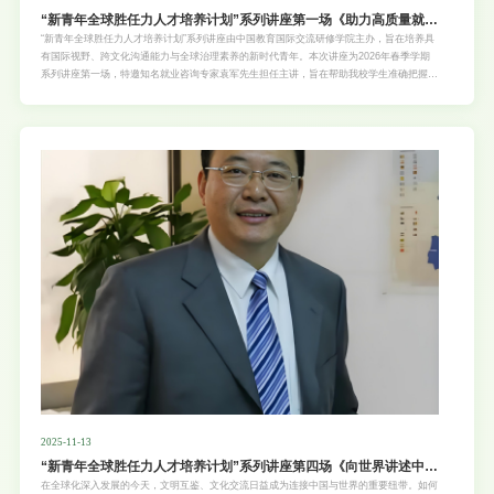
“新青年全球胜任力人才培养计划”系列讲座第一场《助力高质量就
业，大学生就业的12条出路》
“新青年全球胜任力人才培养计划”系列讲座由中国教育国际交流研修学院主办，旨在培养具
有国际视野、跨文化沟通能力与全球治理素养的新时代青年。本次讲座为2026年春季学期
系列讲座第一场，特邀知名就业咨询专家袁军先生担任主讲，旨在帮助我校学生准确把握就
业形势，系统了解高质量就业的主要路径与实用方法，提升求职竞争力与职业发展能力。具
体安排如下：一、讲座主题：《助力高质量就业，大学生就业的12条出路》二、主讲嘉宾
袁军，知名就业咨询与职场发展专家，北京菜鸟无忧教育科技有限公司董事长，全平台粉丝
超1800万新媒体博主，北京大学特邀讲师，现任中国国际科技促进会企业人才工作委员会
副主任、秘书长兼理事。三、讲座内容
2025-11-13
“新青年全球胜任力人才培养计划”系列讲座第四场《向世界讲述中国
故事——一个中国记者的声音究竟可以传多远》
在全球化深入发展的今天，文明互鉴、文化交流日益成为连接中国与世界的重要纽带。如何