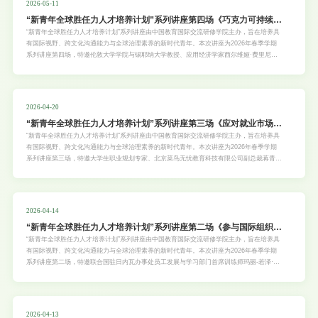
2026-05-11
“新青年全球胜任力人才培养计划”系列讲座第四场《巧克力可持续的
消费与生产：经济学家的变革力量》
“新青年全球胜任力人才培养计划”系列讲座由中国教育国际交流研修学院主办，旨在培养具
有国际视野、跨文化沟通能力与全球治理素养的新时代青年。本次讲座为2026年春季学期
系列讲座第四场，特邀伦敦大学学院与锡耶纳大学教授、应用经济学家西尔维娅·费里尼
（Silvia Ferrini）女士担任主讲，旨在帮助学生用经济学方法理解绿色价值，收获跨学科思
维，提升对可持续议题的认知与实践能力。具体安排如下：
2026-04-20
“新青年全球胜任力人才培养计划”系列讲座第三场《应对就业市场变
化：大学生如何以学习力和适应力赢得未来》
“新青年全球胜任力人才培养计划”系列讲座由中国教育国际交流研修学院主办，旨在培养具
有国际视野、跨文化沟通能力与全球治理素养的新时代青年。本次讲座为2026年春季学期
系列讲座第三场，特邀大学生职业规划专家、北京菜鸟无忧教育科技有限公司副总裁蒋青山
先生担任主讲，旨在帮助学生清晰未来竞争核心，获得能力提升的实用行动清单。具体安排
如下：一、讲座主题：《应对就业市场变化：大学生如何以学习力和适应力赢得未来》二、
主讲嘉宾蒋青山，大学生职业规划专家，北京菜鸟无忧教育科技有限公司副总裁。曾任中国
企业招聘指数数据编辑中心副主任，参与全国就业市场数据研究与分析工作。受聘为华北电
2026-04-14
力大学、北京工业大学、河南工程学院等
“新青年全球胜任力人才培养计划”系列讲座第二场《参与国际组织：
当代大学生必备的核心能力与素养》
“新青年全球胜任力人才培养计划”系列讲座由中国教育国际交流研修学院主办，旨在培养具
有国际视野、跨文化沟通能力与全球治理素养的新时代青年。本次讲座为2026年春季学期
系列讲座第二场，特邀联合国驻日内瓦办事处员工发展与学习部门首席训练师玛丽-若泽·阿
斯特-德穆兰女士担任主讲，旨在帮助学生了解国际组织用人标准，掌握复杂问题实战思
维，构建跨文化核心竞争力。具体安排如下：
2026-04-13