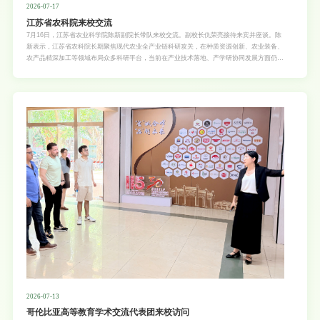
2026-07-17
江苏省农科院来校交流
7月16日，江苏省农业科学院陈新副院长带队来校交流。副校长仇荣亮接待来宾并座谈。陈
新表示，江苏省农科院长期聚焦现代农业全产业链科研攻关，在种质资源创新、农业装备、
农产品精深加工等领域布局众多科研平台，当前在产业技术落地、产学研协同发展方面仍有
提升空间。期待校地双方后续加强科研项目联动、人才双向交流、科创平台共建，打通科研
成果落地转化渠道，共同赋能乡村振兴。仇荣亮表示，学校深耕农业科研领域多年，在作物
育种、现代农业装备、畜禽种质资源等方向具备完整学科体系与扎实科研积淀，希望双方以
本次交流为契机，搭建长期稳定沟通协作平台，围绕种质创新、装备研发、农产品加工、成
果转化、人才共育等领域深化对接，促进资
2026-07-13
哥伦比亚高等教育学术交流代表团来校访问