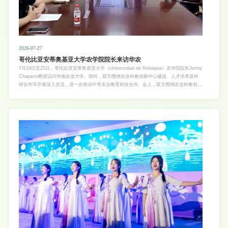
2026-07-27
哥伦比亚安蒂奥基亚大学农学院院长来访华农
7月24日至25日，哥伦比亚安蒂奥基亚大学（Universidad de Antioquia）农学院院长Jenny
Chaparro教授访问华南农业大学。期间，双方围绕农业科教创新中心建设、人才培养及科
研合作等开展深入交流，进一步推动中哥农业教育科技合作。会上，双方围绕农业科教创新
中心建设规划、科研平台建设、优势资源整合及未来合作方向进行了深入交流。国际交流处
负责人介绍了两校合作基础及创新中心整体规划，相关单位结合学科优势和科研平台建设情
况，介绍了支撑创新中心建设的资源条件及合作设想。双方表示，将充分发挥各自在农业科
技创新、人才培养和技术推广等方面的优势，推动农业科教创新中心建设，促进中哥农业