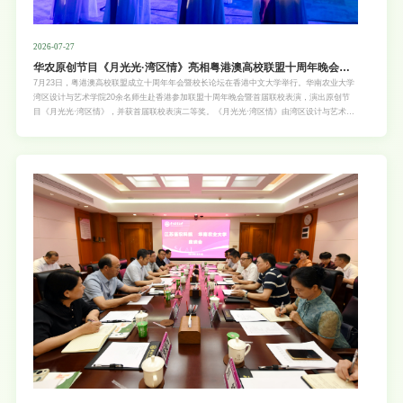
2026-07-27
华农原创节目《月光光·湾区情》亮相粤港澳高校联盟十周年晚会并
获二等奖
7月23日，粤港澳高校联盟成立十周年年会暨校长论坛在香港中文大学举行。华南农业大学
湾区设计与艺术学院20余名师生赴香港参加联盟十周年晚会暨首届联校表演，演出原创节
目《月光光·湾区情》，并获首届联校表演二等奖。《月光光·湾区情》由湾区设计与艺术学
院教师黎冬霞作曲，黎冬霞、朱虹作词，在广府童谣《月光光》的基础上进行创新编创，融
入粤港澳大湾区地域文化和人文情感，以音乐和舞台表演呈现岭南文化特色。师生围绕作品
编创、节目排演和舞台呈现开展协同创作，展示了学校音乐表演专业的教学与创作成果。本
次年会暨校长论坛以“十载同心·融慧湾区”为主题，由香港中文大学主办，来自粤港澳三地约
200名成员高校及支持单位代表参