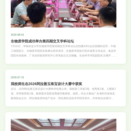
2026-08-01
生物质学院成功举办第四期交叉学科论坛
7月31日，华南农业大学生物质学院第四期交叉学科论坛在院楼4301会议室顺利召开。中国
工程院院士、生物质学院院长陈勇出席并讲话，生物质学院执行院长谢君主持会议。食品学
院院长徐振林、广东农村政策研究中心常务副主任文晓巍、生命科学学院副院长文继开，以
及生物质学院党委书记伍亚泰、副院长孙理超、高中旺和青年教师代表出席活动。论坛聚焦
交叉学科前沿成果展示与建设路径研讨。农学院赫圣博教授、生命科学学院白玫教授、工程
学院辛伯来副教授、食品学院吕慕雯教授、经济管理学院谭莹教授和杨学儒教授、生物质学
院农艺师谭涛等7位青年骨干教师依次作成果汇报，系统介绍跨领域研究方向、科研进展、
2026-07-31
创新思路及产业应用潜力。与会专家结
我校师生在2026阿拉善玉珠宝设计大赛中获奖
近日，2026阿拉善玉珠宝设计大赛终评结果公布。我校获三等奖2项、优秀奖1项、入围奖2
项、评审推荐奖1项，教师梁卉莹获优秀辅导教师奖。据悉，本次大赛由广东省时尚首饰及
配饰协会主办，阿拉善政府特色产业办、阿拉善职业技术学院等承办，共有来自全国13所
首饰设计相关院校的师生参加，征集参赛作品683件。根据赛事安排，部分优秀作品将由主
办方支持制作实物，并于9月赴阿拉善参加展示。此次获奖展示了学校首饰设计方向的课程
教学与人才培养成果。学校将继续推进课程教学、专业实践和学科竞赛有机结合，为学生提
升创新设计、材料运用和成果转化能力搭建实践平台。文/艺术学院