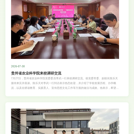
2026-07-30
贵州省农业科学院来校调研交流
7月27日，贵州省农业科学院党委委员李武一行来校调研交流。校党委常委、副校长陈乐天
接待来宾并座谈。陈乐天对李武一行到访表示热烈欢迎，并介绍了学校发展历程、办学概
况，以及在耕读教育、实践育人、宣传思想文化工作等方面的做法与成效。他表示，希望双
方以此次交流为契机，持续深化沟通联动，在人才培养、科学研究、社会服务、文化传承创
新等方面深化合作，共同为推进农业农村现代化、服务乡村全面振兴贡献更大的力量。李武
对学校的热情接待表示感谢，并简要介绍贵州农科院发展概况。他表示，华南农业大学在农
业科技创新、人才培养、社会服务、校园文化建设及宣传工作等方面积累了丰富经验，值得
深入学习。此次调研旨在重点借鉴华农在宣传