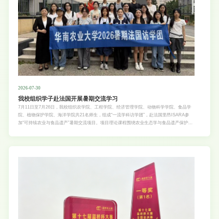
2026-07-30
我校组织学子赴法国开展暑期交流学习
7月11日至7月26日，我校组织农学院、工程学院、经济管理学院、动物科学学院、食品学
院、植物保护学院、海洋学院共21名师生，组成“一流学科访学团”，赴法国里昂ISARA参
加“可持续农业与食品遗产”暑期交流项目。项目理论课程围绕农业生态学与食品遗产保护两
大方向展开，涵盖农业生态养鱼、城市农业、可持续食品系统、食品消费趋势及食品创新等
内容。系列课程由ISARA资深教师主讲，兼顾行业宏观趋势与实操落地方案，帮助同学们
搭建系统化专业知识框架。项目配套丰富的实地调研与文化体验活动。师生走进当地农场，
实地调研法国可持续农业运营模式；走访池塘生态保护区，学习农林复合系统生物多样性管
护经验；参观巧克力博物馆、