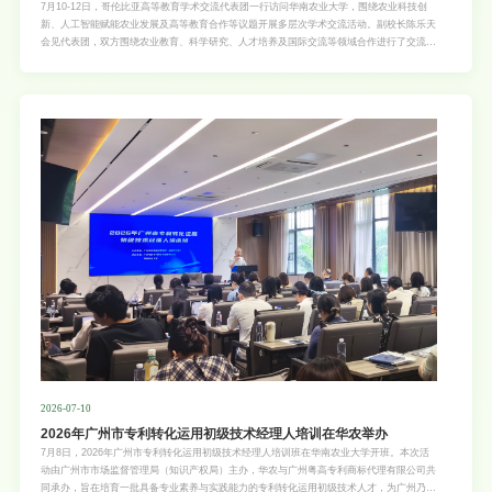
7月10-12日，哥伦比亚高等教育学术交流代表团一行访问华南农业大学，围绕农业科技创
新、人工智能赋能农业发展及高等教育合作等议题开展多层次学术交流活动。副校长陈乐天
会见代表团，双方围绕农业教育、科学研究、人才培养及国际交流等领域合作进行了交流。
代表团团长托利马大学农学院院长Pedro Julián Gallego表示，此次访问充分感受到华南农
业大学在农业科技创新与国际合作方面的综合实力，期待未来进一步加强双方在人才培养、
科研合作与学术交流等领域的合作。学校国际交流处相关负责人表示，哥伦比亚是学校在拉
美地区的重要合作伙伴，双方合作基础良好、潜力巨大，希望以此次访问为契机，进一步拓
展科研合作与教育
2026-07-10
2026年广州市专利转化运用初级技术经理人培训在华农举办
7月8日，2026年广州市专利转化运用初级技术经理人培训班在华南农业大学开班。本次活
动由广州市市场监督管理局（知识产权局）主办，华农与广州粤高专利商标代理有限公司共
同承办，旨在培育一批具备专业素养与实践能力的专利转化运用初级技术人才，为广州乃至