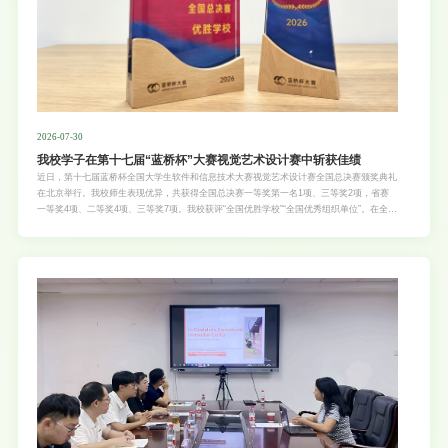
2026-07-30
我校学子在第十七届“蓝桥杯”大赛视觉艺术设计赛中斩获佳绩
近日，第十七届蓝桥杯全国大学生软件和信息技术大赛视觉艺术设计赛全国总决赛颁奖典礼
在北京举行。我校师生表现优异，共获得全国总决赛一等奖第一名1项、三等奖2项，省赛
一等奖4项、二等奖4项、三等奖7项。我校获评“全国优胜学校”“全国优秀组织单位”。在全国
总决赛工业产品设计赛道中，生物质学院家具设计与工程专业王宝焜、颜语、黎巧滢同学组
成的Culinx团队，凭借作品《厨师手部劳损预防与助力系统设计》荣获一等奖。该作品聚焦
餐饮从业人员职业健康议题，提出集预防监测与辅助功能于一体的系统设计解决方案，体现
了我校学子对现实社会问题的深入洞察与积极回应。在省赛阶段，我校共有15项作品获
奖，其中3项晋级全国总决赛，