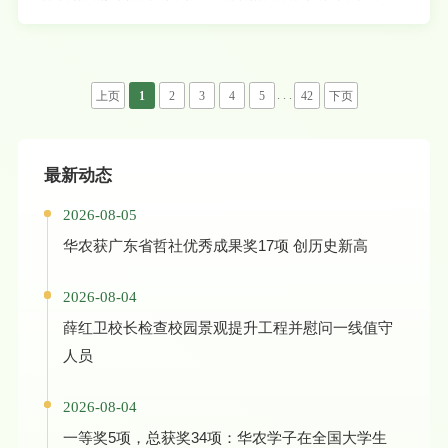
粤港澳大湾区专利转化运用工作夯实人才基础。本次培训为期三天，课程涵盖知识产权法律
法规、技术转移全流程操作、转化风险防控等核心模块，采用理论讲授、案例研讨与实操演
练相结合的方式，并安排了学校农博馆实地研学环节。来自高校、科研院所、知识产权服务
机构、企业及行业协会等不同领域的60名学员参会，学校相关单位人员一同参加。学校有
关负责人表示，下一步，学校将进一步深
. . .
上页
1
2
3
4
5
42
下页
最新动态
2026-08-05
华农获广东省哲社优秀成果奖17项 创历史新高
2026-08-04
薛红卫校长检查校园景观提升工程并慰问一线值守
人员
2026-08-04
一等奖5项，总获奖34项：华农学子在全国大学生