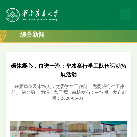
综合新闻
砺体凝心，奋进一流：华农举行学工队伍运动拓
展活动
来源单位及审核人：党委学生工作部（党委研究生工作
部） 鲍金勇
编辑：曾子焉
审核发布：林慷祺
发布时
间：2026-06-01