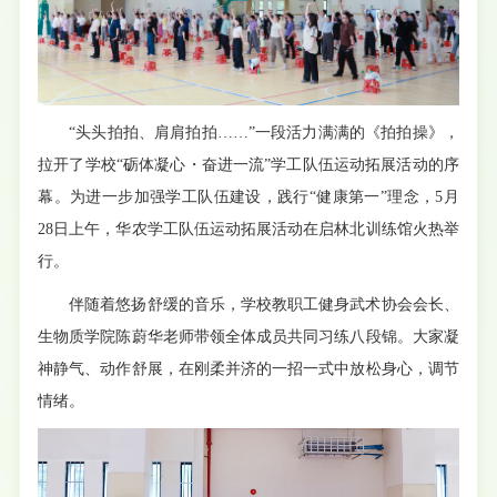
“头头拍拍、肩肩拍拍……”一段活力满满的《拍拍操》，
拉开了学校“砺体凝心・奋进一流”学工队伍运动拓展活动的序
幕。为进一步加强学工队伍建设，践行“健康第一”理念，5月
28日上午，华农学工队伍运动拓展活动在启林北训练馆火热举
行。
伴随着悠扬舒缓的音乐，学校教职工健身武术协会会长、
生物质学院陈蔚华老师带领全体成员共同习练八段锦。大家凝
神静气、动作舒展，在刚柔并济的一招一式中放松身心，调节
情绪。