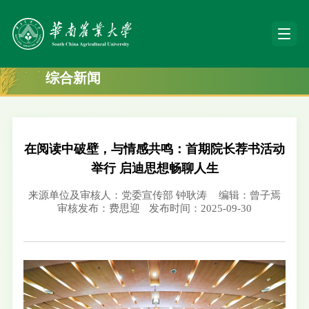
综合新闻
在阅读中破壁，与情感共鸣：首期院长荐书活动
举行 启迪思想畅聊人生
来源单位及审核人：党委宣传部 钟耿涛
编辑：曾子焉
审核发布：费思迎
发布时间：2025-09-30