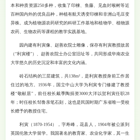
本和种质资源250多种，收集了印楝、鱼藤、见血封喉树等近
百种国内外的优良品种，种植有航天诱变印楝和非洲山毛豆变
异株。成为植物源农药研究的科研工作基地和植物学、植物源
农药、生物农药等课程的教学实践基地。
园内建有利寅像、赵善欢院士雕像，保存有利寅教授故居
（“利寅楼”）、赵善欢院士办公室旧址等，共同形成华南农业
大学悠久的历史沉淀和丰富的文化内涵。
砖石结构的三层建筑，共138m²，是利寅教授身前工作居
住过的地方。1936年，国立中山大学为利寅专门修建了教授
楼“敬献居”，前任校长戴季陶捐资3000大洋以贺利寅任职28
年；时任校长邹鲁亲笔石刻，这也是民国时期广东省唯一受校
长赠予的教授住宅。
利寅（1870-1954），字寿峰，花县人，1904年被公派到
英国伦敦大学留学。我国著名的教育家、农业化学家，其一生