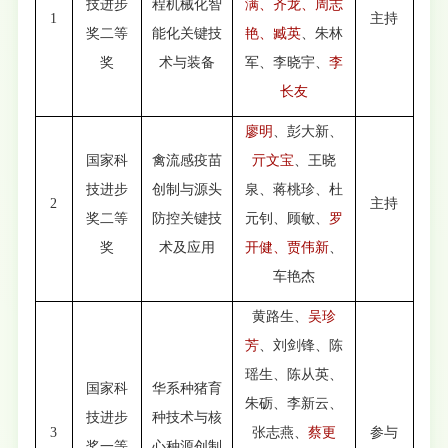
技进步
程机械化智
满、
齐龙
、
周志
1
主持
奖二等
能化关键技
艳、臧英
、朱林
奖
术与装备
军、李晓宇、
李
长友
廖明
、彭大新、
国家科
禽流感疫苗
亓文宝
、王晓
技进步
创制与源头
泉、蒋桃珍、杜
2
主持
奖二等
防控关键技
元钊、顾敏、
罗
奖
术及应用
开健、贾伟新
、
车艳杰
黄路生、
吴珍
芳
、刘剑锋、陈
瑶生、陈从英、
国家科
华系种猪育
朱砺、李新云、
技进步
种技术与核
3
张志燕、
蔡更
参与
奖一等
心种源创制