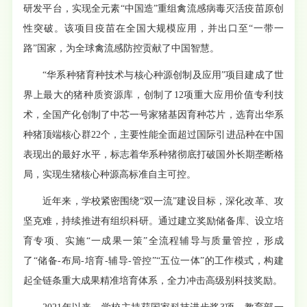
研发平台，实现全元素“中国造”重组禽流感病毒灭活疫苗原创
性突破。该项目疫苗在全国大规模应用，并出口至“一带一
路”国家，为全球禽流感防控贡献了中国智慧。
“华系种猪育种技术与核心种源创制及应用”项目建成了世
界上最大的猪种质资源库，创制了12项重大应用价值专利技
术，全国产化创制了中芯一号家猪基因育种芯片，选育出华系
种猪顶端核心群22个，主要性能全面超过国际引进品种在中国
表现出的最好水平，标志着华系种猪彻底打破国外长期垄断格
局，实现生猪核心种源高标准自主可控。
近年来，学校紧密围绕“双一流”建设目标，深化改革、攻
坚克难，持续推进有组织科研。通过建立奖励储备库、设立培
育专项、实施“一成果一策”全流程辅导与质量管控，形成
了“储备-布局-培育-辅导-管控”“五位一体”的工作模式，构建
起全链条重大成果精准培育体系，全力冲击高级别科技奖励。