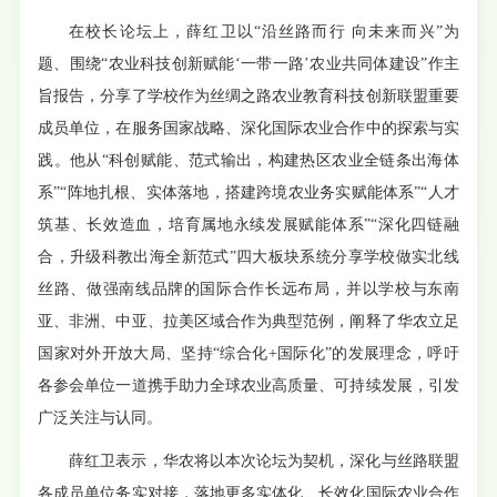
在校长论坛上，薛红卫以“沿丝路而行 向未来而兴”为
题、围绕“农业科技创新赋能‘一带一路’农业共同体建设”作主
旨报告，分享了学校作为丝绸之路农业教育科技创新联盟重要
成员单位，在服务国家战略、深化国际农业合作中的探索与实
践。他从“科创赋能、范式输出，构建热区农业全链条出海体
系”“阵地扎根、实体落地，搭建跨境农业务实赋能体系”“人才
筑基、长效造血，培育属地永续发展赋能体系”“深化四链融
合，升级科教出海全新范式”四大板块系统分享学校做实北线
丝路、做强南线品牌的国际合作长远布局，并以学校与东南
亚、非洲、中亚、拉美区域合作为典型范例，阐释了华农立足
国家对外开放大局、坚持“综合化+国际化”的发展理念，呼吁
各参会单位一道携手助力全球农业高质量、可持续发展，引发
广泛关注与认同。
薛红卫表示，华农将以本次论坛为契机，深化与丝路联盟
各成员单位务实对接，落地更多实体化、长效化国际农业合作