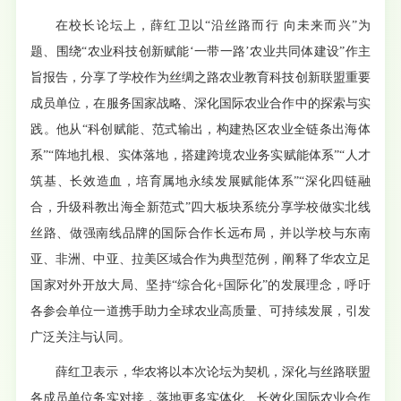
在校长论坛上，薛红卫以“沿丝路而行 向未来而兴”为
题、围绕“农业科技创新赋能‘一带一路’农业共同体建设”作主
旨报告，分享了学校作为丝绸之路农业教育科技创新联盟重要
成员单位，在服务国家战略、深化国际农业合作中的探索与实
践。他从“科创赋能、范式输出，构建热区农业全链条出海体
系”“阵地扎根、实体落地，搭建跨境农业务实赋能体系”“人才
筑基、长效造血，培育属地永续发展赋能体系”“深化四链融
合，升级科教出海全新范式”四大板块系统分享学校做实北线
丝路、做强南线品牌的国际合作长远布局，并以学校与东南
亚、非洲、中亚、拉美区域合作为典型范例，阐释了华农立足
国家对外开放大局、坚持“综合化+国际化”的发展理念，呼吁
各参会单位一道携手助力全球农业高质量、可持续发展，引发
广泛关注与认同。
薛红卫表示，华农将以本次论坛为契机，深化与丝路联盟
各成员单位务实对接，落地更多实体化、长效化国际农业合作