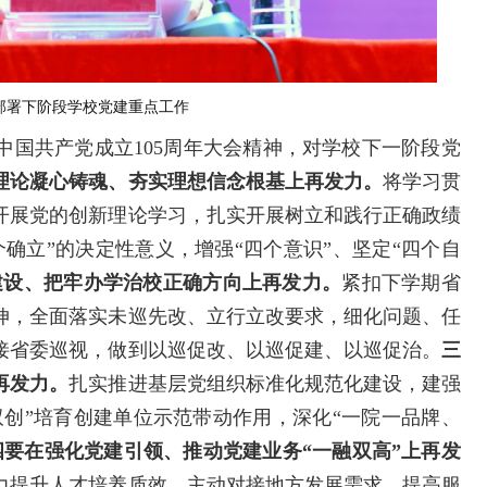
部署下阶段学校
党建重点工作
中国共产党成立105周年大会精神，对学校下一阶段党
理论凝心铸魂、夯实理想信念根基上再发力。
将学习贯
开展党的创新理论学习，扎实开展树立和践行正确政绩
确立”的决定性意义，增强“四个意识”、坚定“四个自
建设、把牢办学治校正确方向上再发力。
紧扣下学期省
伸，全面落实未巡先改、立行立改要求，细化问题、任
接省委巡视，做到以巡促改、以巡促建、以巡促治。
三
再发力。
扎实推进基层党组织标准化规范化建设，建强
双创”培育创建单位示范带动作用，深化“一院一品牌、
四要在强化党建引领、推动党建业务“一融双高”上再发
力提升人才培养质效，主动对接地方发展需求，提高服