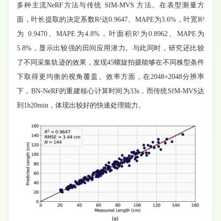
多种主流NeRF方法与传统 SfM-MVS 方法。在表型测量方
面，叶长提取的决定系数R²达0.9647、MAPE为3.6%，叶宽R²
为 0.9470、MAPE为4.8%，叶面积R²为0.8962、MAPE为
5.8%，显示出较强的田间应用潜力。与此同时，研究还比较
了不同采集轨迹的效果，发现45螺旋拍摄能够在不同株型条件
下取得更均衡的视角覆盖。效率方面，在2048×2048分辨率
下，BN-NeRF的重建核心计算时间为33s，而传统SfM-MVS达
到1h20min，体现出较好的快速处理能力。