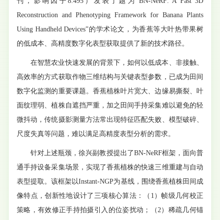
刊，影响因子8.495）发表了题为“BN-NeRF: A Fast 3D
Reconstruction and Phenotyping Framework for Banana Plants
Using Handheld Devices”的学术论文，为香蕉等大叶热带果树
的低成本、高精度数字化表型获取提供了新的技术路径。
在智慧农业快速发展的背景下，如何以低成本、非接触、
高效率的方式获取作物三维结构与关键表型参数，已成为田间
数字化监测的重要课题。香蕉植株叶片宽大、边缘易撕裂、叶
面纹理弱、植株自遮挡严重，加之田间手持采集难以避免的轻
微抖动，传统摄影测量方法常出现特征匹配失败、模型破碎、
尺度失真等问题，难以满足高精度表型分析的需求。
针对上述瓶颈，徐兴副教授提出了BN-NeRF框架，面向普
通手持设备采集场景，实现了香蕉植株的快速三维重建与自动
表型提取。该框架以Instant-NGP为基线，围绕香蕉植株田间成
像特点，创新性地设计了三项核心算法：（1）帧级几何校正
策略，有效修正手持拍摄引入的位姿扰动；（2）稀疏几何锚