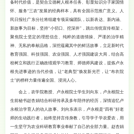
备时代价值，是契合立德树人根本任务、彰显知识分子家国情
怀、服务“三农”发展的经典样本，具有全国示范推广意义。人
民日报
社
广东分社将组建专项采编团队，以新表达、新内涵、
新故事为目标，坚持“小切口、挖深井”，跳出传统宣传框架，
聚焦院士坚定的理想信念、纯粹的道德情操、严谨的治学精
神、无私的奉献品格，深挖蕴藏其中的鲜活故事，立足新时代
教育强国、科技强国、农业强国、人才强国建设大局，结合高
校树立和践行正确政绩观学习教育、师德师风建设，提炼卢永
根先进事迹的当代价值，让“老典型”焕发新光芒，让“布衣院
士”的榜样力量传遍全国、浸润人心。
会上，农学院教授
、
卢永根院士学生
刘向东，卢永根院士
生前秘书赵杏娟结合科研传承及多年陪伴的经历，深情追忆卢
永根治学育人的动人故事。刘向东表示，卢永根是“四有”好老
师的生动践行者，始终坚持言传身教，引导学子学农爱农，用
一生坚守为农业科研教育事业奉献了自己的全部力量。赵杏娟