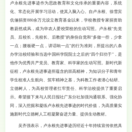
卢永根先进事迹作为思政教育和文化传承的重要内容，系统
化、常态化开展学习活动，使其入脑入心。自卢永根、徐雪宾
伉俪捐资880余万元设立教育基金以来，学校教授专家捐资助
教蔚然成风，成为华农人爱校荣校的生动写照。卢永根“先党
员、后校长，先校长、后教授”的身份自觉和“多做一些，少拿
一点；腰板硬一点，讲话响一点”的行为准则，所提出的八条
办学治校经验和当选中国科学院院士之后的“四个归功于”，是
他作为优秀共产党员、教育家、科学家的生动写照。新时代新
征程，卢永根先进事迹所蕴含的崇高精神，为知识分子和青年
学生校准人生航向、筑牢精神之基，为科教工作者潜心钻研、
立德树人，为高校管理者扛牢责任、科学治校提供了重要启
示。希望接下来与人民日报社广东分社加强沟通联系、强化协
同，深入挖掘和凝练卢永根先进事迹的时代价值，为高质量实
施新时代立德树人工程凝聚奋进力量、提供生动教材。
吴齐强表示，卢永根先进事迹历经近十年持续宣传依然具