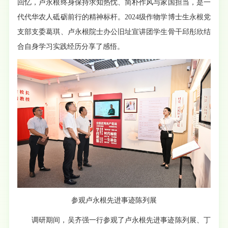
回忆，卢永根终身保持求知热忱、简朴作风与家国担当，是一
代代华农人砥砺前行的精神标杆。
2024级
作物学博士生永根党
支部支委葛琪、卢永根院士办公旧址宣讲团学生骨干邱彤欣结
合自身学习实践经历分享了感悟。
参观卢永根先进事迹陈列展
调研期间，吴齐强一行参观了卢永根先进事迹陈列展、丁