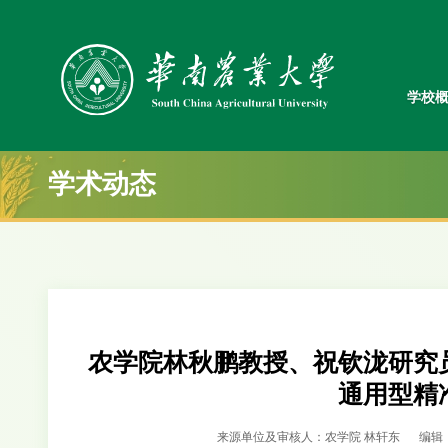
学校
学术动态
农学院林秋鹏教授、祝钦泷研究
通用型精
来源单位及审核人：农学院 林轩东
编辑