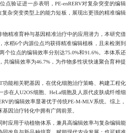
点验证进一步表明，PE-enRERV对复杂突变的编辑
辑在复杂突变类型上的能力短板，展现出更强的精准编辑
统在作物精准育种与基因精准治疗中的应用潜力，本研究借
，水稻6个内源位点均获得精准编辑植株，且未检测到
两个位点的编辑效率分别达75.0%和91.6%。本体系还
共编辑效率为46.7%，为作物多性状快速聚合育种提
-T功能相关靶基因，在优化细胞治疗策略、构建工程化
步在人U2OS细胞、HeLa细胞及人原代皮肤成纤维细
ERV的编辑效率显著优于传统PE-M-MLV系统。综上，
床基因治疗转化中拥有广阔前景。
同时应用于动植物体系，兼具高编辑效率与复杂编辑能
协同改良与新品种培育，赋能现代农业发展；也可精准