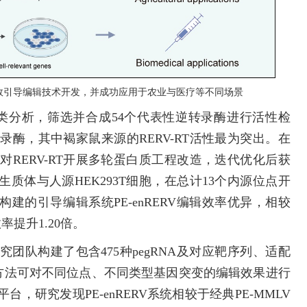
造及高效引导编辑技术开发，并成功应用于农业与医疗等不同场景
聚类分析，筛选并合成54个代表性逆转录酶进行活性检
录酶，其中褐家鼠来源的RERV-RT活性最为突出。在
RERV-RT开展多轮蛋白质工程改造，迭代优化后获
原生质体与人源HEK293T细胞，在总计13个内源位点开
T构建的引导编辑系统PE-enRERV编辑效率优异，相较
效率提升1.20倍。
团队构建了包含475种pegRNA及对应靶序列、适配
系。该方法可对不同位点、不同类型基因突变的编辑效果进行
研究发现PE-enRERV系统相较于经典PE-MMLV