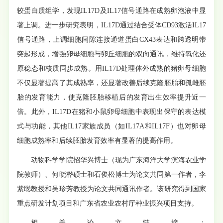
较蛋白质组学，发现
IL17D及IL17信号通路在成熟卵泡液中显
著上调。进一步研究表明，IL17D通过结合受体CD93激活IL17
信号通路，上调细胞间隙连接通道蛋白CX43表达和跨透明带
突起形成，增强卵母细胞与卵丘细胞的双向通讯，维持氧化还
原稳态和核质同步成熟。用IL17D处理体外成熟的猪卵母细胞
不仅显著提高了其成熟率，还显著改善后续克隆胚胎和孤雌胚
胎的发育能力，使克隆胚胎移植后的发育出生效率提升近一
倍。此外，IL17D在猪和小鼠卵母细胞中表现出保守的表达模
式与功能，其他IL17家族成员（如IL17A和IL17F）也对卵母
细胞成熟率和后续胚胎发育效率有显著的提高作用。
动物科学学院招华兴博士（现为广东海洋大学滨海农业学
院教师）、何晓桦硕士和石俊松博士为论文共同第一作者，李
紫聪教授和吴珍芳教授为论文共同通讯作者。该研究得到国家
重点研发计划项目和广东省农业农村厅种业振兴项目支持。
相关论文链接：