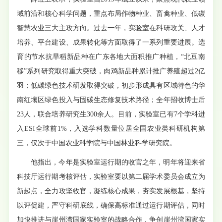
域前沿和核心科学问题，重点布局作物种业、畜禽种业、低碳
智慧农业三大主攻方向。过去一年，实验室在科研攻关、人才
培养、平台建设、成果转化等方面取得了一系列重要进展。选
育的节水抗旱稻新品种在广东各地大面积推广种植，“北豆南
移”系列研究取得重大突破，肉鸡新品种累计推广养殖超过2亿
羽；低碳绿色技术研发取得突破，初步形成具有区域特色的华
南红壤区绿色投入与固碳生态修复技术路径；全年招收博士后
23人，联合培养研究生300余人。目前，实验室已有7个学科进
入ESI全球前1%，入选学科数量位居全国农业类科研机构第
三，仅次于中国农业科学院与中国林业科学研究院。
他指出，今年是实验室运行期的收官之年，明年将迎来省
科技厅运行期考核评估，实验室要以第二届学术委员会成立为
新起点，全力攻坚收官，凝练核心成果，夯实发展根基，坚持
以评促建，严守科研底线，确保高标准通过运行期评估，同时
加快推进与崖州湾国家实验室的战略合作，争创崖州湾国家实