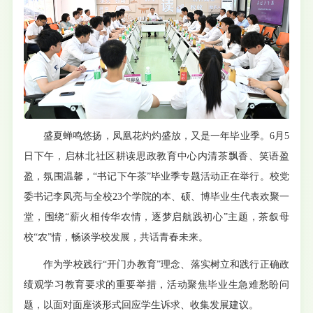
盛夏蝉鸣悠扬，凤凰花灼灼盛放，又是一年毕业季。6月5
日下午，启林北社区耕读思政教育中心内清茶飘香、笑语盈
盈，氛围温馨，“书记下午茶”毕业季专题活动正在举行。校党
委书记李凤亮与全校23个学院的本、硕、博毕业生代表欢聚一
堂，围绕“薪火相传华农情，逐梦启航践初心”主题，茶叙母
校“农”情，畅谈学校发展，共话青春未来。
作为学校践行“开门办教育”理念、落实树立和践行正确政
绩观学习教育要求的重要举措，活动聚焦毕业生急难愁盼问
题，以面对面座谈形式回应学生诉求、收集发展建议。