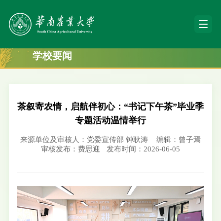
学校要闻
茶叙寄农情，启航伴初心：“书记下午茶”毕业季
专题活动温情举行
来源单位及审核人：党委宣传部 钟耿涛
编辑：曾子焉
审核发布：费思迎
发布时间：2026-06-05