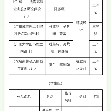
《侨·驿——沈海高速
二等
址山服务区空间设
陈薇薇
奖
计》
环境设
《广州城市理工学院
杜肇铭、吴紫
三等
计
图书馆室内设计》
珊、蒙富
奖
《广厦大学图书馆室
杜肇铭、吴紫
三等
内设计》
珊、钟璐婧
奖
《佗启南越动态插画
视觉传
三等
黄兰、李姝颐
与文创设计》
达设计
奖
（学生组）
指导
作品名称
姓名
类别
奖项
教师
谢诗华、方