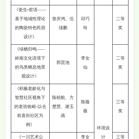
《瓷生•窑语——
基于地域性理论
曾庆鸿、伍
邱巧
二等
的陶瓷特色民宿
须鹏
玲
奖
设计》
《绿栖归鸣——
岭南文化语境下
李女
二等
郭芸池
的鸟类栖息地景
仙
奖
观设计》
《积极老龄化与
智慧社区视角下
陈桢航、方
陈薇
三等
的老诰收峪-以仓
楚慧、谢玉
薇
奖
前直街社区为
函
例》
环境设
《一川艺术公
李女
计
三等