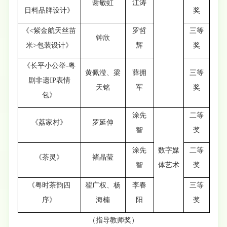
谢敏虹
江涛
日料品牌设计》
奖
《<紫金航天丝苗
罗哲
三等
钟欣
米>包装设计》
辉
奖
《长平小公举-粤
黄佩滢、梁
薛拥
三等
剧非遗IP表情
天铭
军
奖
包》
涂先
二等
《荔家村》
罗延伸
智
奖
涂先
数字媒
二等
《茶灵》
褚晶莹
智
体艺术
奖
《粤时茶韵四
翟广权、杨
李春
三等
序》
海楠
阳
奖
（指导教师奖）