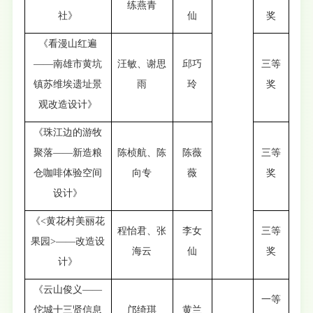
练燕青
社》
仙
奖
《看漫山红遍
——南雄市黄坑
汪敏、谢思
邱巧
三等
镇苏维埃遗址景
雨
玲
奖
观改造设计》
《珠江边的游牧
聚落——新造粮
陈桢航、陈
陈薇
三等
仓咖啡体验空间
向专
薇
奖
设计》
《<黄花村美丽花
程怡君、张
李女
三等
果园>——改造设
海云
仙
奖
计》
《云山俊义——
一等
佗城十三贤信息
邝绮琪
黄兰