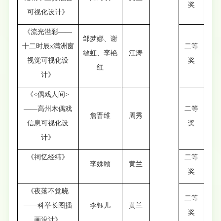
奖
可视化设计》
《流光溢彩——
邹梦娜、谢
十二时辰x满洲窗
二等
敏虹、李艳
江涛
视觉可视化设
奖
红
计》
《<偶戏人间>
——高州木偶戏
二等
詹晋维
周秀
信息可视化设
奖
计》
《祠忆经纬》
二等
李姝颐
黄兰
奖
《夜落不觉晓
二等
——科举长图插
李钰儿
黄兰
奖
画设计》