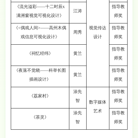
《流光溢彩——十二时辰x
指导教
江涛
满洲窗视觉可视化设计》
师奖
《<偶戏人间>——高州木偶
视觉传达
指导教
周秀
戏信息可视化设计》
设计
师奖
指导教
《祠忆经纬》
黄兰
师奖
《夜落不觉晓——科举长图
指导教
黄兰
插画设计》
师奖
涂先
指导教
《荔家村》
智
师奖
数字媒体
艺术
涂先
指导教
《茶灵》
智
师奖