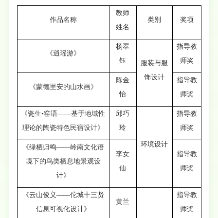
教师
作品名称
类别
奖项
姓名
杨翠
指导教
《逍瑶游》
钰
师奖
服装与服
饰设计
陈金
指导教
《蒙德里安的山水画》
怡
师奖
《瓷生•窑语——基于地域性
邱巧
指导教
理论的陶瓷特色民宿设计》
玲
师奖
环境设计
《绿栖归鸣——岭南文化语
李女
指导教
境下的鸟类栖息地景观设
仙
师奖
计》
《云山俊义——佗城十三贤
指导教
黄兰
信息可视化设计》
师奖