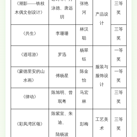
《潮影——铁枝
张艳
三等
泳德、唐远
木偶文创设计》
河
奖
产品设
玥
计
林汉
三等
《共生》
李珊珊
聪
奖
杨翠
一等
《逍瑶游》
罗迅
钰
奖
服装与
《蒙德里安的山
陈金
一等
傅杨星
服饰设
水画》
怡
奖
计
陈旭明、曾
马宏
三等
《律动》
珉粤
林
奖
陈紫宣、朱
工艺美
三等
迪、
《彩凤湾区颂》
彭梅
术
奖
陆杨波