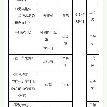
《<无辐消售>
三等
视觉传
——核污水品牌
詹晋维
周秀
奖
达设计
概念设计》
《岭南有风》
邱朝锋、区
李春
三等
源、
阳
奖
李一凡
《盘王节之舞》
李春
三等
邱朝锋
阳
奖
《五羊绮梦——
与广州五羊神话
三等
李荔
江涛
融合的动态插画
奖
创作》
《深海食舫——
三等