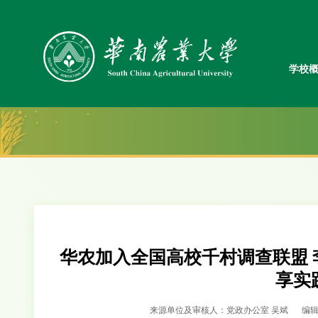
学校
华农加入全国高校千村调查联盟 
享实
来源单位及审核人：党政办公室 吴斌
编