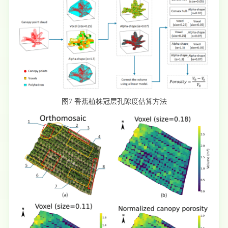
图7 香蕉植株冠层孔隙度估算方法