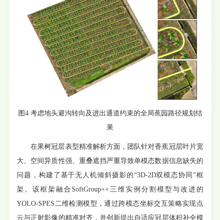
图4 考虑地头避沟转向及进出通道约束的全局蕉园路径规划结
果
在果树冠层表型精准解析方面，团队针对香蕉冠层叶片宽
大、空间异质性强、重叠遮挡严重导致单模态数据信息缺失的
问题，构建了基于无人机倾斜摄影的“3D-2D双模态协同”框
架。该框架融合SoftGroup++三维实例分割模型与改进的
YOLO-SPES二维检测模型，通过跨模态坐标交互策略实现点
云与正射影像的精准对齐，并创新提出自适应冠层体积补全模