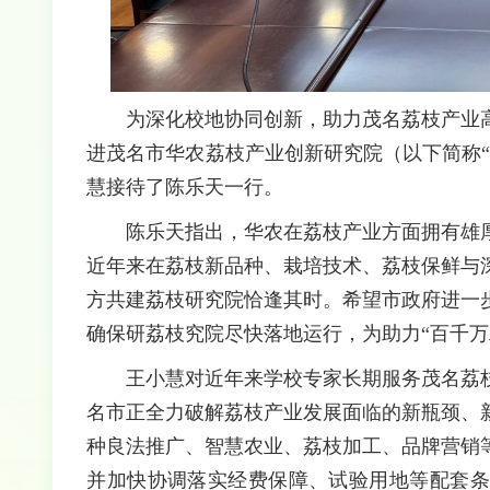
为深化校地协同创新，助力茂名荔枝产业
进茂名市华农荔枝产业创新研究院（以下简称
慧接待了陈乐天一行。
陈乐天指出，华农在荔枝产业方面拥有雄
近年来在荔枝新品种、栽培技术、荔枝保鲜与
方共建荔枝研究院恰逢其时。希望市政府进一
确保研荔枝究院尽快落地运行，为助力“百千万
王小慧对近年来学校专家长期服务茂名荔
名市正全力破解荔枝产业发展面临的新瓶颈、
种良法推广、智慧农业、荔枝加工、品牌营销
并加快协调落实经费保障、试验用地等配套条