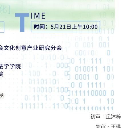
初审：丘沐梓
复审：王瑛