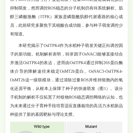
抑制萌发，然而调控ROS稳态的分子机制仍有待系统解析。肌
醇三磷酸激酶（ITPK）家族是磷脂酰肌醇代谢通路的核心成
员，此前研究多聚焦于其植酸合成功能，参与种子萌发调控少
有报道。
本研究揭示了OsITPK4作为水稻种子萌发关键正向调控因
子的新功能。机制解析表明，转录因子OsNAC3能够直接结合
并激活OsITPK4的表达，进而由OsITPK4通过抑制26S蛋白酶
体介导的降解途径来稳定OsMT2b蛋白。OsNAC3-OsITPK4-
OsMT2b这一级联模块，通过清除过量ROS并维持细胞内的氧
化还原平衡，从根本上保障了种子的快速萌发（图1）。该分
子机制的解析不仅拓宽了对植物ROS稳态调控网络的认知，也
为未来通过分子育种手段培育适应直播栽培的高活力水稻新品
种提供了新的基因靶标与理论支撑。