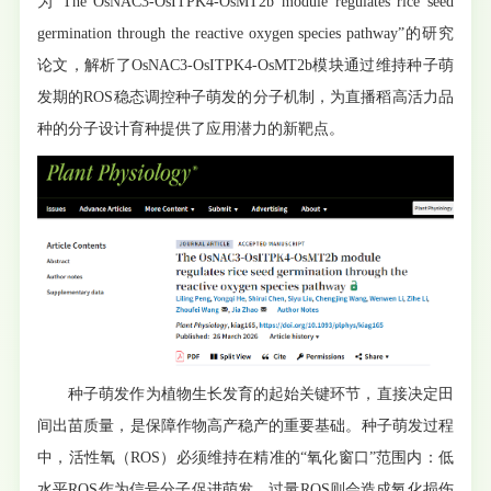
为“
The OsNAC3-OsITPK4-OsMT2b module regulates rice seed
germination through the reactive oxygen species pathway
”的研究
论文，解析了OsNAC3-OsITPK4-OsMT2b模块通过维持种子萌
发期的ROS稳态调控种子萌发的分子机制，为直播稻高活力品
种的分子设计育种提供了应用潜力的新靶点。
种子萌发作为植物生长发育的起始关键环节，直接决定田
间出苗质量，是保障作物高产稳产的重要基础。种子萌发过程
中，活性氧（ROS）必须维持在精准的“氧化窗口”范围内：低
水平ROS作为信号分子促进萌发，过量ROS则会造成氧化损伤