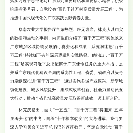
落实习近平总书记对广东系列重要讲话和重要指示精神，积极
响应省委号召，自觉投身“百县千镇万村高质量发展工程”，为
推进中国式现代化的广东实践贡献青春力量。
华南农业大学报告厅气氛热烈、座无虚席。林克庆以翔实
的数据和生动的事例，向师生们介绍了“百千万工程”实施以来
广东城乡区域协调发展的可喜变化和成绩，系统阐述把“百千
万工程”持续抓下去的深层逻辑和实践路径。他指出，“百千万
工程”是实现习近平总书记赋予广东使命任务的重大举措，是
关系广东现代化建设全局的系统性工程。省委、省政府以头号
力度纵深推进“百千万工程”，通过实施县域产业振兴、新型城
镇化建设、城乡风貌提升、集成式改革创新、社会力量动员五
大行动，推动全省县域高质量发展取得新成效、迈上新台阶。
林克庆指出，面向“十五五”，“百千万工程”将迎来“五年
显著变化”的中考，向着“十年根本改变”的大考进军。我们要
深入学习领会习近平总书记的谆谆教导，坚定自觉推动“百千