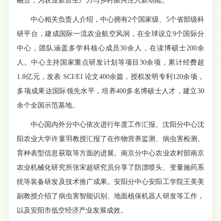
融合，为农业新质生产力与乡村振兴注入新动能。
中心相关负责人介绍，中心拥有2个国家级、5个省部级科
研平台，建成国际一流农业航空风洞，在全球设立9个国际分
中心，团队涵盖多学科核心成员30余人，在读博硕士200余
人。中心主持国家重点研发计划等项目30余项，累计经费超
1.8亿元，发表 SCI/EI 论文400余篇，授权发明专利120余项，
多项成果达国际领先水平，培养400多名博硕士人才，建立30
余个全国示范基地。
中心国内外分中心依次进行年度工作汇报。沈阳分中心沈
阳农业大学许童羽教授汇报了在作物营养监测、病虫害检测、
育种表型信息获取等方面的进展。南京分中心农业农村部南京
农业机械化研究所张宋超研究员分享了防漂喷头、变量施药系
统等装备研发及技术推广成果。安阳分中心安阳工学院王美美
副教授介绍了病虫害智能识别、地面植保机器人研发等工作，
以及安阳市低空经济产业发展成效。