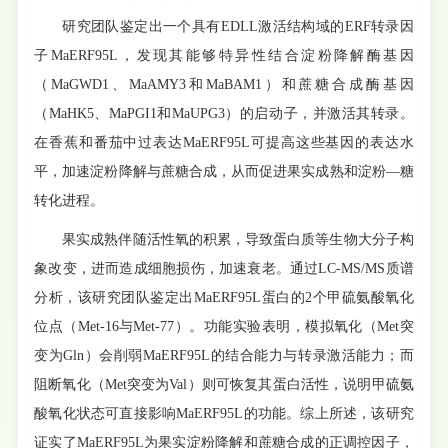
研究团队鉴定出一个具有EDLL激活结构域的ERF转录因
子MaERF95L，发现其能够特异性结合淀粉降解酶基因
（MaGWD1、MaAMY3和MaBAM1）和蔗糖合成酶基因
（MaHK5、MaPGI1和MaUPG3）的启动子，并激活其转录。
在香蕉和番茄中过表达MaERF95L可提高这些基因的表达水
平，加速淀粉降解与蔗糖合成，从而促进果实成熟和淀粉—糖
转化进程。
果实成熟伴随活性氧的积累，导致蛋白质等生物大分子构
象改变，进而造成细胞损伤，加速衰老。通过LC-MS/MS质谱
分析，该研究团队鉴定出MaERF95L蛋白的2个甲硫氨酸氧化
位点（Met-16与Met-77）。功能实验表明，模拟氧化（Met突
变为Gln）会削弱MaERF95L的结合能力与转录激活能力；而
阻断氧化（Met突变为Val）则可恢复其蛋白活性，说明甲硫氨
酸氧化状态可直接影响MaERF95L的功能。综上所述，该研究
证实了MaERF95L为果实淀粉降解和蔗糖合成的正调控因子，