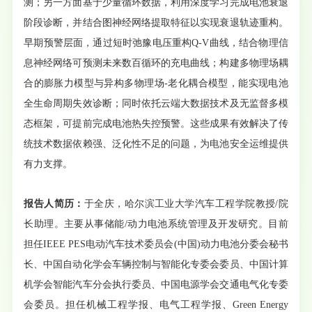
测；另一方面基于少量循环数据，利用深度学习完成电池衰退
阶段诊断，并结合图神经网络提取特征以实现衰退轨迹重构。
早期预警层面，通过短时弛豫电压重构Q-V曲线，结合物理信
息神经网络可预测未来数百循环的充电曲线；构建多物理场耦
合的膨胀力模型与异构多物理场-老化耦合模型，能实现电池
全生命周期失效诊断；同时依托云端大数据技术及无监督多模
态框架，可提前完成电池热失控预警。这些成果有效解决了传
统技术数据依赖强、泛化性不足的问题，为电池安全运维提供
有力支撑。
报告人简历：
于全庆，哈尔滨工业大学汽车工程学院教授/院
长助理。主要从事储能/动力电池系统管理及开发研究。目前
担任IEEE PES电动汽车技术委员会(中国)动力电池分委会秘书
长、中国自动化学会车辆控制与智能化专委会委员、中国计算
机学会智能汽车分会执行委员、中国电源学会交通电气化专委
会委员。担任机械工程学报、电气工程学报、Green Energy