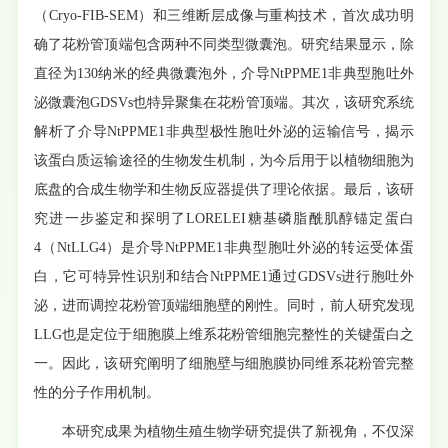
（Cryo-FIB-SEM）和三维断层成像与重构技术，首次成功明
确了花粉管顶端包含两种不同类型微囊泡。研究结果显示，除
直径为130纳米的经典微囊泡外，介导NtPPME1非典型胞吐外
泌微囊泡GDSVs也特异聚集在花粉管顶端。其次，该研究系统
解析了介导NtPPME1非典型极性胞吐外泌的运输信号，揭示
该蛋白质运输途径的生物发生机制，为今后用于以植物细胞为
底盘的合成生物学和生物反应器提供了理论依据。最后，该研
究进一步鉴定和探明了LORELEI糖基磷脂酰肌醇锚定蛋白
4（NtLLG4）是介导NtPPME1非典型胞吐外泌的转运受体蛋
白，它可特异性识别和结合NtPPME1通过GDSVs进行胞吐外
泌，进而调控花粉管顶端细胞壁的刚性。同时，前人研究发现
LLG也是定位于细胞膜上维系花粉管细胞完整性的关键蛋白之
一。因此，该研究阐明了细胞壁与细胞膜协同维系花粉管完整
性的分子作用机制。
本研究成果为植物生殖生物学研究提供了新视角，不仅深