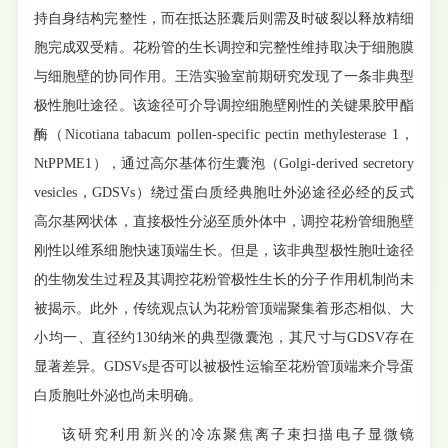
持自身结构完整性，而在抵达胚囊后则需及时破裂以释放精细
胞完成双受精。花粉管的生长调控和完整性维持取决于细胞膜
与细胞壁的协同作用。王浩实验室前期研究发现了一条非典型
极性胞吐途径。该途径可介导调控细胞壁刚性的关键果胶甲酯
酶（Nicotiana tabacum pollen-specific pectin methylesterase 1，
NtPPME1），通过高尔基体衍生囊泡（Golgi-derived secretory
vesicles，GDSVs）绕过蛋白质经典胞吐外泌途径必经的反式
高尔基网状体，直接极性分泌至质外体中，调控花粉管细胞壁
刚性以维系细胞快速顶端生长。但是，该非典型极性胞吐途径
的生物发生过程及其调控花粉管极性生长的分子作用机制尚未
被揭示。此外，传统观点认为花粉管顶端聚集着形态相似、大
小均一、直径约130纳米的典型微囊泡，其尺寸与GDSV存在
显著差异。GDSVs是否可以被极性运输至花粉管顶端来介导蛋
白质胞吐外泌也尚未明确。
该研究利用新兴的冷冻聚焦离子束扫描电子显微镜