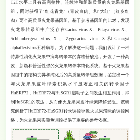
T2T水平上具有高完整性、连续性和组装质量的火龙果基因
组，同时获得了‘红花青龙’（青皮白肉）和‘大红’（红皮红
肉）两个高质量火龙果基因组。基于参考基因组的比对，发现
火龙果转录组中广泛存在Cactus virus X、Pitaya virus X、
Schlumbergera virus X、Zygocactus virus X和Guangxi
alphaflexivirus五种病毒。为了解决这一问题，我们设计了一种
特异性消化火龙果中病毒转录本的寡核苷酸池，开发了一种高
效、新颖和普适性强的火龙果转录本纯化系统。基于火龙果基
因组中的结构变异和纯化后的高质量转录组数据，鉴定出一个
与火龙果果皮叶绿素积累水平显著正相关的转录因子
HuERF72，HuERF72与HuSGR1启动子之间发生相互作用，抑
制HuSGR1的表达，从而使火龙果果皮叶绿素降解受阻。该研
究解析了HuERF72-HuSGR1转录调控导致火龙果滞绿的调控网
络，为火龙果果实颜色调控提供了重要的参考依据。