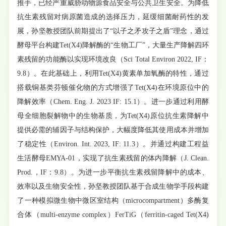
推手，已经严重威胁动物源食品安全与公共卫生安全。为降低
抗生素残留对病原菌造成的选择压力，延缓细菌耐药性的发
展，孙坚教授团队前期提出了“以子之矛攻子之盾”理念，通过
酵母平台构建Tet(X4)降解酶的“生物工厂”，大量生产降解四环
素残留的功能酶以实现环境改良（Sci Total Environ 2022, IF：
9.8）。在此基础上，利用Tet(X4)黄素单加氧酶的特性，通过
搭载铜基类芬顿催化物的方式增强了Tet(X4)在环境原位中的
降解效率（Chem. Eng. J. 2023 IF: 15.1）。进一步通过利用酵
母全细胞裂解物中的生物基质，为Tet(X4)原位抗生素降解中
提供必需的辅因子与结构保护，大幅度降低其使用成本并增加
了稳定性（Environ. Int. 2023, IF: 11.3）。并通过构建工程益
生活酵母EMYA-01，实现了抗生素残留的体内降解（J. Clean.
Prod.，IF：9.8）。为进一步平衡抗生素残留降解中的成本、
效率以及生物安全性，孙坚教授团队基于合成生物学手段构建
了一种模拟微生物中微区室结构（microcompartment）多酶复
合体（multi-enzyme complex）FerTiG（ferritin-caged Tet(X4)