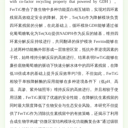
with co-factor recycling property that powered by GDH）。
FerTiG整合了微生物中多种功能蛋白相互辅助，实现对四环素
残留高效稳定安全的降解。其中，Tet(X4)作为降解模块负责
四环素残留的分解，在此基础上，循环模块GDH能够通过催
化葡萄糖氧化为Tet(X4)提供NADPH作为反应的辅基，维持四
环素分解反应持续进行，共同翻译的保护模块 Ferritin能够在
上述两种功能酶外部形成一层致密区室，抵抗外界逆境因素的
干扰，始终维持分解反应的高效进行。结果表明FerTiG能够在
廉价底物葡萄糖的驱动下快速分解水体中的四环素残留，在降
低10倍成本的基础上提升反应效率约7倍。不但如此，FerTiG
相较于单独降解酶的应用能够在多种逆境条件下（低pH、高
温、高渗、紫外辐照等）维持反应的高效进行。并且相较于使
用活菌，FerTiG展现了优越的安全性能，在降解抗生素残留的
同时最大限度降低了生物安全与生态安全风险。本研究不但提
供了FerTiG作为消除抗生素残留中的有效策略，还揭示了利用
合成生物学构建“仿微区室结构模块化功能酶复合体”通过级联