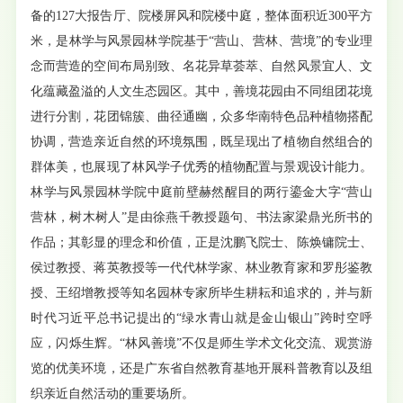
备的127大报告厅、院楼屏风和院楼中庭，整体面积近300平方
米，是林学与风景园林学院基于“营山、营林、营境”的专业理
念而营造的空间布局别致、名花异草荟萃、自然风景宜人、文
化蕴藏盈溢的人文生态园区。其中，善境花园由不同组团花境
进行分割，花团锦簇、曲径通幽，众多华南特色品种植物搭配
协调，营造亲近自然的环境氛围，既呈现出了植物自然组合的
群体美，也展现了林风学子优秀的植物配置与景观设计能力。
林学与风景园林学院中庭前壁赫然醒目的两行鎏金大字“营山
营林，树木树人”是由徐燕千教授题句、书法家梁鼎光所书的
作品；其彰显的理念和价值，正是沈鹏飞院士、陈焕镛院士、
侯过教授、蒋英教授等一代代林学家、林业教育家和罗彤鉴教
授、王绍增教授等知名园林专家所毕生耕耘和追求的，并与新
时代习近平总书记提出的“绿水青山就是金山银山”跨时空呼
应，闪烁生辉。“林风善境”不仅是师生学术文化交流、观赏游
览的优美环境，还是广东省自然教育基地开展科普教育以及组
织亲近自然活动的重要场所。