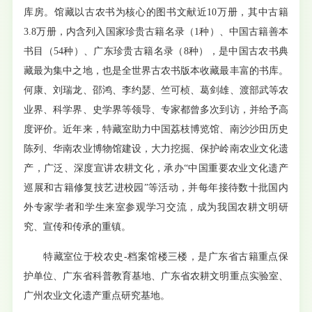
库房。馆藏以古农书为核心的图书文献近10万册，其中古籍
3.8万册，内含列入国家珍贵古籍名录（1种）、中国古籍善本
书目（54种）、广东珍贵古籍名录（8种），是中国古农书典
藏最为集中之地，也是全世界古农书版本收藏最丰富的书库。
何康、刘瑞龙、邵鸿、李约瑟、竺可桢、葛剑雄、渡部武等农
业界、科学界、史学界等领导、专家都曾多次到访，并给予高
度评价。近年来，特藏室助力中国荔枝博览馆、南沙沙田历史
陈列、华南农业博物馆建设，大力挖掘、保护岭南农业文化遗
产，广泛、深度宣讲农耕文化，承办“中国重要农业文化遗产
巡展和古籍修复技艺进校园”等活动，并每年接待数十批国内
外专家学者和学生来室参观学习交流，成为我国农耕文明研
究、宣传和传承的重镇。
特藏室位于校农史-档案馆楼三楼，是广东省古籍重点保
护单位、广东省科普教育基地、广东省农耕文明重点实验室、
广州农业文化遗产重点研究基地。