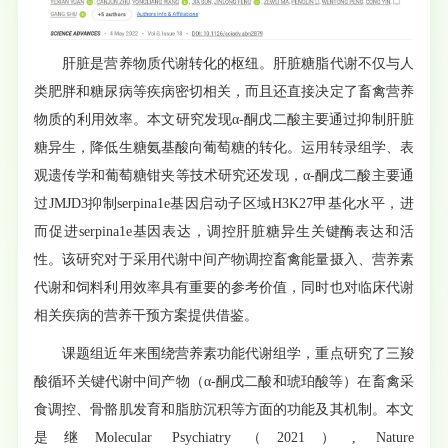
肝脏是营养物质代谢转化的枢纽。肝脏糖脂代谢不仅与人
类肥胖和糖尿病等疾病密切相关，而且还直接决定了畜禽营养
物质的利用效率。本文研究发现α-酮戊二酸主要通过抑制肝脏
糖异生，降低生糖氨基酸向葡萄糖的转化。运用转录组学、表
观遗传学和葡萄糖钳夹等技术研究还发现，α-酮戊二酸主要通
过JMJD3抑制serpina1e基因启动子区域H3K27甲基化水平，进
而促进serpina1e基因表达，调控肝脏糖异生关键酶表达和活
性。该研究对于采用代谢中间产物调控畜禽能量摄入、营养素
代谢和饲料利用效率具有重要的参考价值，同时也对临床代谢
相关疾病的营养干预方案提供借鉴。
课题组近年来围绕营养素功能代谢组学，重点研究了三羧
酸循环关键代谢中间产物（α-酮戊二酸和琥珀酸等）在畜禽采
食调控、骨骼肌发育和脂肪沉积等方面的功能及其机制。本文
是继Molecular Psychiatry（2021）, Nature