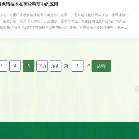
相色谱技术在高校科研中的应用
领域。对蛋白质水解氨基酸可准确定性、定量；并可对动植物组织或血液、生理体液中
性、定量分析，应用于化学化工、生物学、医学等领域。为更好地普及和提高广大师生
氨基酸分析仪/液相色谱技术在高校科研中的应用》讲座。旨在提高仪器的使用率，更好地
南农业大学科技楼测试中心212报告厅会议议程：08:30-08:50 会议签到09:00-09:50
0-10:00 提问互动10:00-11:00 《高效液相色谱仪的基本原理及应用实例》主讲
加！测试中心2023年4月1日
3
4
5
下页
尾页
跳转
第
/5