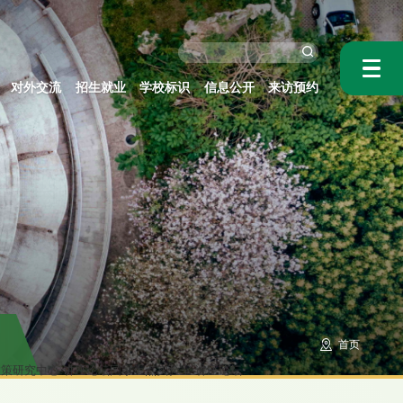
对外交流
招生就业
学校标识
信息公开
来访预约
首页
政策研究中心-讲座论坛
国家重点实验室-讲座论坛