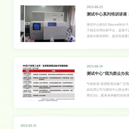
2023-09-25
测试中心系列培训讲座：
测试中心的GE Biacore8
子相互作用分析平台，是基于表面
选和分析的同时，提供高质量
DNA、RNA、小分子等与
非常强大，能够快速高通量地
谢动力学研究、药物化学研究提
研项目中发挥了重要作用，为
使用范围，提高仪器使用效能，本
2023-06-19
应用》培训讲座，邀请Biac
测试中心“我为群众办
加！讲座时间：
气相色谱-质谱联用仪被广泛
由岛津公司与测试中心联合举
用仪3台，配有各种极性的色
于2023年6月27日举办《
2023-03-31