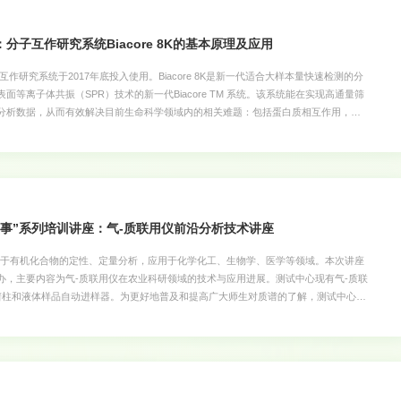
分子互作研究系统Biacore 8K的基本原理及应用
K分子互作研究系统于2017年底投入使用。Biacore 8K是新一代适合大样本量快速检测的分
等离子体共振（SPR）技术的新一代Biacore TM 系统。该系统能在实现高通量筛
分析数据，从而有效解决目前生命科学领域内的相关难题：包括蛋白质相互作用，
蛋白质的相互作用，特别是目前在药物研发中对新型复合物靶点蛋白的有效分析方面作用
完成小分子化合物药物筛选和生物治疗药物的筛选、及亲和力、动力学表征，为药物代
供数据。该Biacore8K分子互作研究系统投入使用5年多来在校内外多个学科团队的科
更好地服务学校科研工作，促进广大师生对其性能的深入认识和了解，进一步拓展仪器
中心定于2023年9月27日下午举办《分子互作研究系统Biacore 8K的基本的原理及
ore 的技术专家石云帆博士和我中心徐晓立博士作报告并答疑解惑。欢迎广大师生积极参
实事”系列培训讲座：气-质联用仪前沿分析技术讲座
用于有机化合物的定性、定量分析，应用于化学化工、生物学、医学等领域。本次讲座
办，主要内容为气-质联用仪在农业科研领域的技术与应用进展。测试中心现有气-质联
谱柱和液体样品自动进样器。为更好地普及和提高广大师生对质谱的了解，测试中心定
气-质联用仪前沿分析技术讲座》专题技术讲座。旨在提高仪器的使用率，更好地为学校的
教学科研服务。欢迎广大师生参加！ 测试中心 2023年6月19日