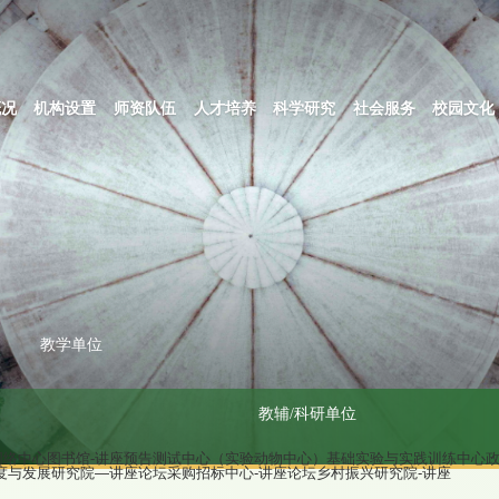
概况
机构设置
师资队伍
人才培养
科学研究
社会服务
校园文化
教学单位
教辅/科研单位
网络中心
图书馆-讲座预告
测试中心（实验动物中心）
基础实验与实践训练中心
度与发展研究院—讲座论坛
采购招标中心-讲座论坛
乡村振兴研究院-讲座