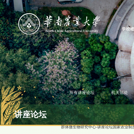
学校
所有讲座论坛
机关部处
讲座论坛
文博馆（档案馆、华南农业博物馆）
信息
群体微生物研究中心-讲座论坛
国家农业制